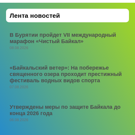
Лента новостей
В Бурятии пройдет VII международный
марафон «Чистый Байкал»
08.08.2026
«Байкальский ветер»: На побережье
священного озера проходит престижный
фестиваль водных видов спорта
07.08.2026
Утверждены меры по защите Байкала до
конца 2026 года
06.08.2026