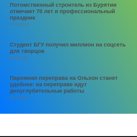
Потомственный строитель из Бурятии
отмечает 70 лет и профессиональный
праздник
06.08.2026
Студент БГУ получил миллион на соцсеть
для творцов
06.08.2026
Паромная переправа на Ольхон станет
удобнее: на переправе идут
дноуглубительные работы
06.08.2026