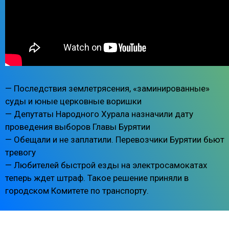
— Последствия землетрясения, «заминированные»
суды и юные церковные воришки
— Депутаты Народного Хурала назначили дату
проведения выборов Главы Бурятии
— Обещали и не заплатили. Перевозчики Бурятии бьют
тревогу
— Любителей быстрой езды на электросамокатах
теперь ждет штраф. Такое решение приняли в
городском Комитете по транспорту.