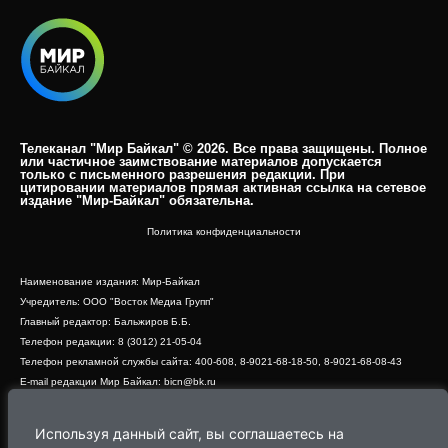
Телеканал "Мир Байкал" © 2026. Все права защищены. Полное
или частичное заимствование материалов допускается
только с письменного разрешения редакции. При
цитировании материалов прямая активная ссылка на сетевое
издание "Мир-Байкал" обязательна.​
Политика конфиденциальности
Наименование издания: Мир-Байкал
Учредитель: ООО "Восток Медиа Групп"
Главный редактор: Бальжиров Б.Б.
Телефон редакции: 8 (3012) 21-05-04
Телефон рекламной службы сайта: 400-608, 8-9021-68-18-50, 8-9021-68-08-43
E-mail редакции Мир Байкал: bicn@bk.ru
Свидетельство о регистрации СМИ ЭЛ № ФС 77 - 83390 от 07.06.2022, выдано
Роскомнадзором
Используя данный сайт, вы соглашаетесь на
Адрес редакции: 670000, г. Улан-Удэ, ул. Профсоюзная, дом 44, офис 1