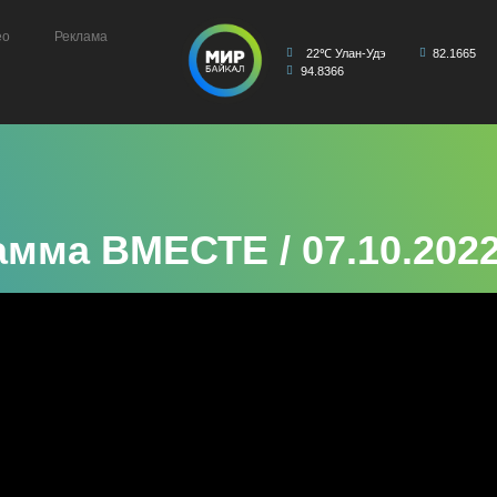
ео
Реклама
22℃ Улан-Удэ
82.1665
94.8366
мма ВМЕСТЕ / 07.10.202