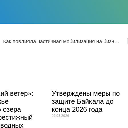
Как повлияла частичная мобилизация на бизнес в Бурятии
ий ветер»:
Утверждены меры по
жье
защите Байкала до
 озера
конца 2026 года
06.08.2026
рестижный
 водных