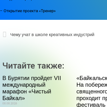
– Открытие проекта «Тренер»
Чему учат в школе креативных индустрий
Читайте также:
В Бурятии пройдет VII
«Байкальск
международный
На побере
марафон «Чистый
священного
Байкал»
проходит п
08.08.2026
фестиваль