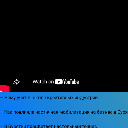
– Чему учат в школе креативных индустрий
– Как повлияла частичная мобилизация на бизнес в Буря
– В Бурятии процветает настольный теннис