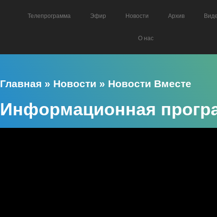
Телепрограмма
Эфир
Новости
Архив
Вид
О нас
Главная
»
Новости
»
Новости Вместе
Информационная програ