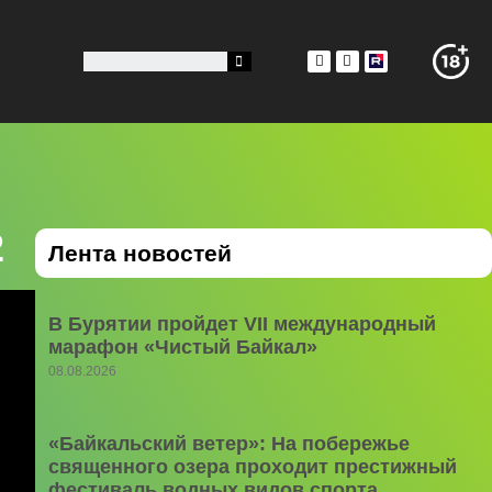
2
Лента новостей
В Бурятии пройдет VII международный
марафон «Чистый Байкал»
08.08.2026
«Байкальский ветер»: На побережье
священного озера проходит престижный
фестиваль водных видов спорта