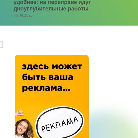
удобнее: на переправе идут
дноуглубительные работы
06.08.2026