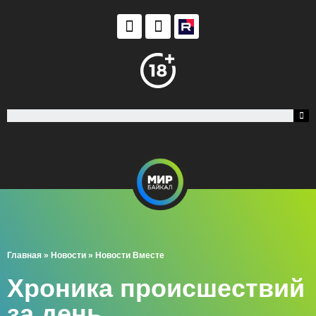
Главная
»
Новости
»
Новости Вместе
Хроника происшествий
за день