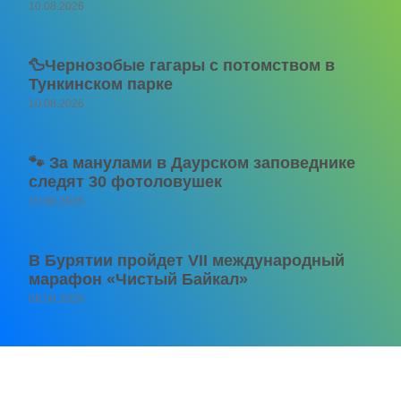
10.08.2026
🦆Чернозобые гагары с потомством в
Тункинском парке
10.08.2026
🐾 За манулами в Даурском заповеднике
следят 30 фотоловушек
10.08.2026
В Бурятии пройдет VII международный
марафон «Чистый Байкал»
08.08.2026