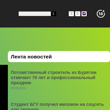
Лента новостей
Потомственный строитель из Бурятии
отмечает 70 лет и профессиональный
праздник
06.08.2026
Студент БГУ получил миллион на соцсеть
для творцов