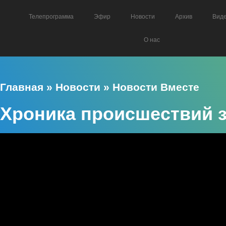
Телепрограмма
Эфир
Новости
Архив
Вид
О нас
Главная
»
Новости
»
Новости Вместе
Хроника происшествий з