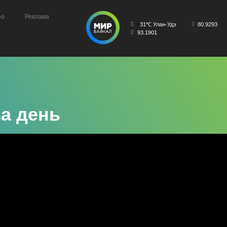
ео
Реклама
31℃ Улан-Удэ
80.9293
93.1901
а день