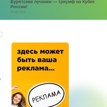
Бурятские лучники — триумф на Кубке
России!
05.08.2026
а
: