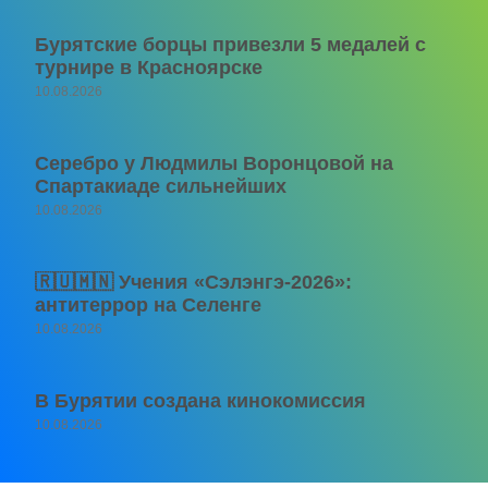
Бурятские борцы привезли 5 медалей с
турнире в Красноярске
10.08.2026
Серебро у Людмилы Воронцовой на
Спартакиаде сильнейших
10.08.2026
🇷🇺🇲🇳 Учения «Сэлэнгэ-2026»:
антитеррор на Селенге
10.08.2026
В Бурятии создана кинокомиссия
10.08.2026