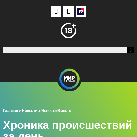
Главная
»
Новости
»
Новости Вместе
Хроника происшествий
за день