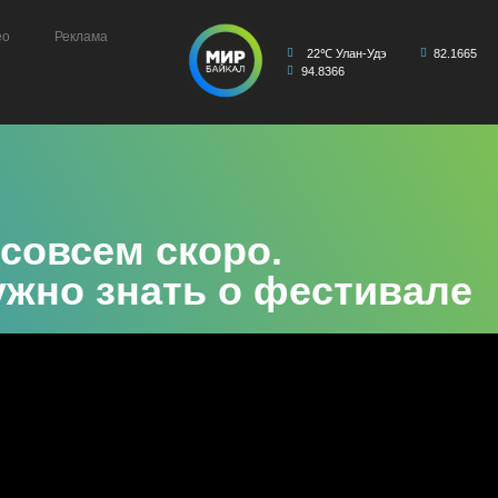
ео
Реклама
22℃ Улан-Удэ
82.1665
94.8366
 совсем скоро.
ужно знать о фестивале