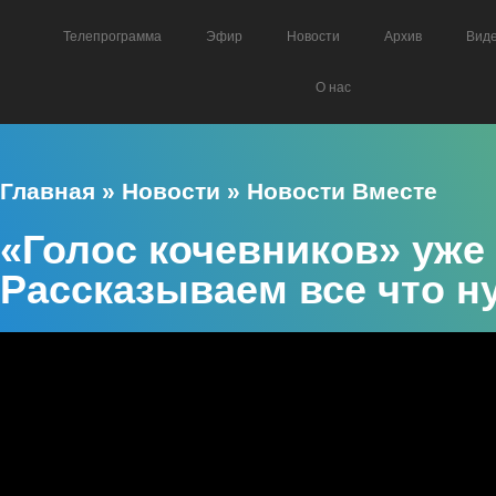
Телепрограмма
Эфир
Новости
Архив
Вид
О нас
Главная
»
Новости
»
Новости Вместе
«Голос кочевников» уже
Рассказываем все что н