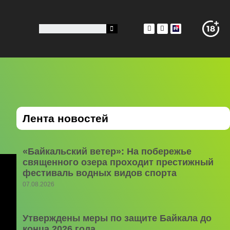
Лента новостей
«Байкальский ветер»: На побережье
священного озера проходит престижный
фестиваль водных видов спорта
07.08.2026
Утверждены меры по защите Байкала до
конца 2026 года