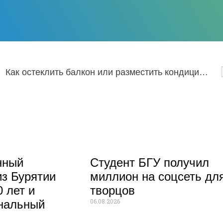
Как остеклить балкон или разместить кондиционер на стене здания, и при этом не попасть под штрафы?
нный
Студент БГУ получил
из Бурятии
миллион на соцсеть дл
 лет и
творцов
06.08.2026
нальный