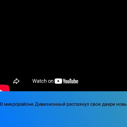
В микрорайоне Дивизионный распахнул свои двери новы