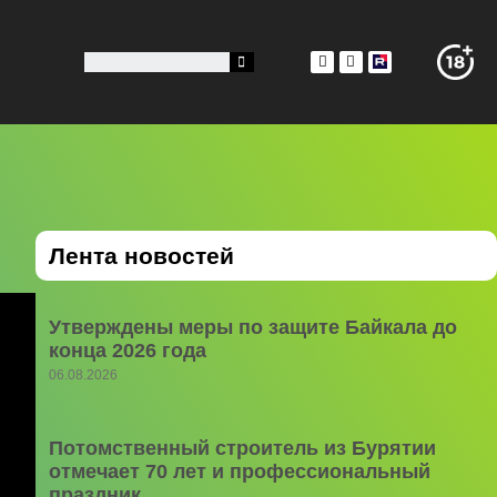
Лента новостей
Утверждены меры по защите Байкала до
конца 2026 года
06.08.2026
Потомственный строитель из Бурятии
отмечает 70 лет и профессиональный
праздник