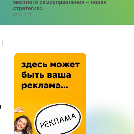
местного самоуправления – новая
стратегия»
05.08.2026
я