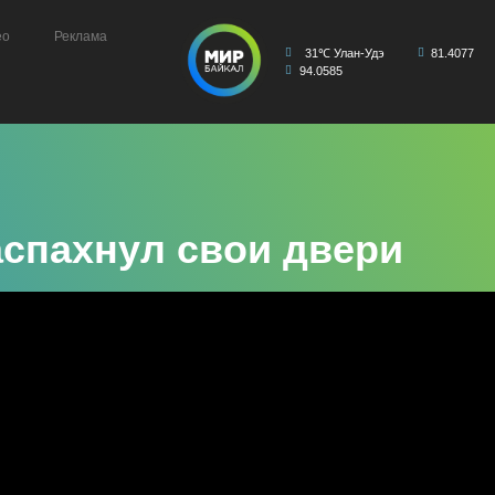
ео
Реклама
31℃ Улан-Удэ
81.4077
94.0585
аспахнул свои двери