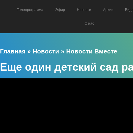
Телепрограмма
Эфир
Новости
Архив
Вид
О нас
Главная
»
Новости
»
Новости Вместе
Еще один детский сад р