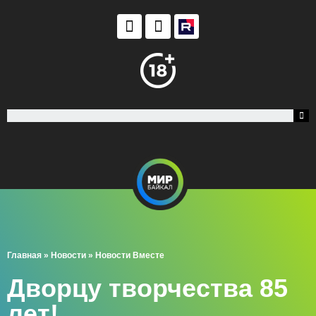
Главная
»
Новости
»
Новости Вместе
Дворцу творчества 85
лет!