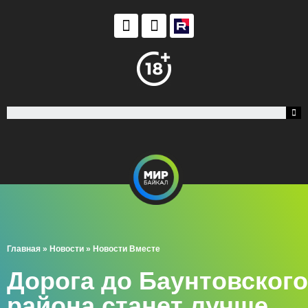
Главная
»
Новости
»
Новости Вместе
Дорога до Баунтовского
района станет лучше