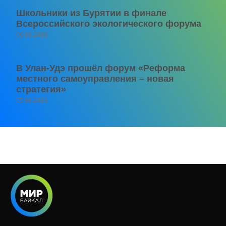
Школьники из Бурятии в финале
Всероссийского экологического форума
06.08.2026
В Улан-Удэ прошёл форум «Реформа
местного самоуправления – новая
стратегия»
05.08.2026