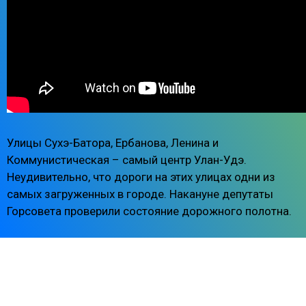
Улицы Сухэ-Батора, Ербанова, Ленина и
Коммунистическая – самый центр Улан-Удэ.
Неудивительно, что дороги на этих улицах одни из
самых загруженных в городе. Накануне депутаты
Горсовета проверили состояние дорожного полотна.