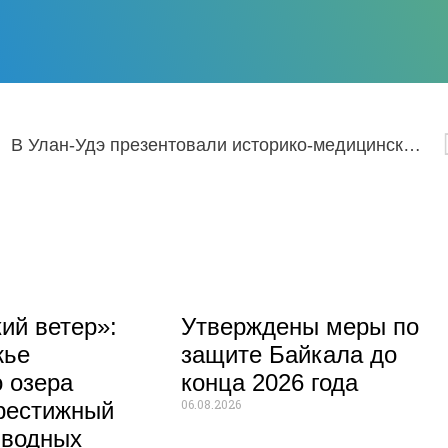
его Востока
В Улан-Удэ презентовали историко-медицинский нон-фикшн «Верхнеудинск лечебный»
ий ветер»:
Утверждены меры по
жье
защите Байкала до
 озера
конца 2026 года
06.08.2026
рестижный
 водных