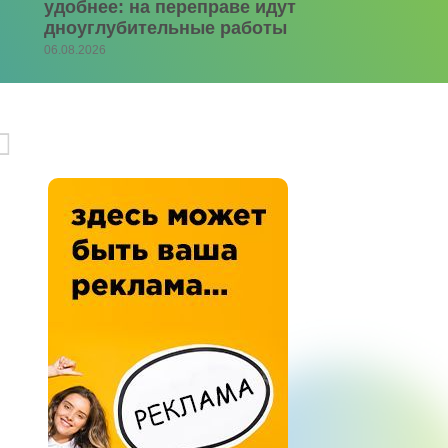
удобнее: на переправе идут
дноуглубительные работы
06.08.2026