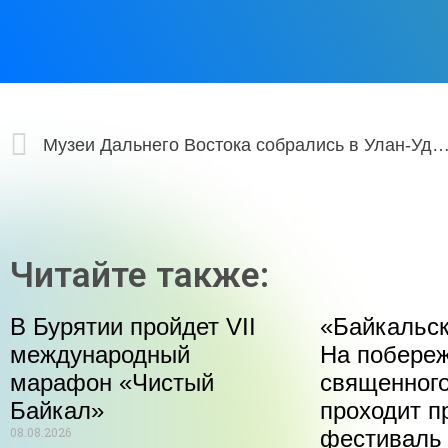
Музеи Дальнего Востока собрались в Улан-Удэ на первой Байкальской Ассамблее музеев Дальн
Читайте также:
В Бурятии пройдет VII
«Байкальск
международный
На побере
марафон «Чистый
священного
Байкал»
проходит п
08.08.2026
фестиваль