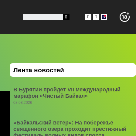
Лента новостей
В Бурятии пройдет VII международный
марафон «Чистый Байкал»
08.08.2026
«Байкальский ветер»: На побережье
священного озера проходит престижный
фестиваль водных видов спорта