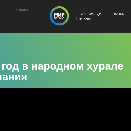
ео
Реклама
26℃ Улан-Удэ
82.1665
94.8366
 год в народном хурале
шания