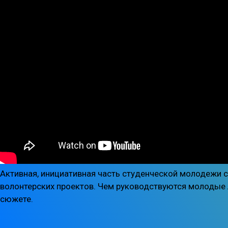
Активная, инициативная часть студенческой молодежи 
волонтерских проектов. Чем руководствуются молодые 
сюжете.