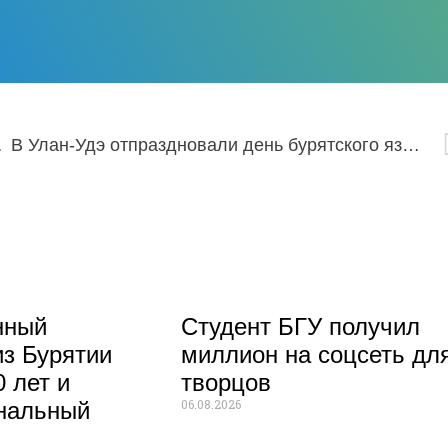
.10.2022
В Улан-Удэ отпраздновали день бурятского языка
нный
Студент БГУ получил
из Бурятии
миллион на соцсеть дл
 лет и
творцов
06.08.2026
нальный