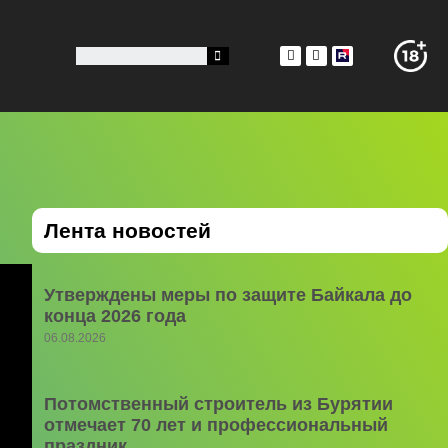
Лента новостей
Утверждены меры по защите Байкала до
конца 2026 года
06.08.2026
Потомственный строитель из Бурятии
отмечает 70 лет и профессиональный
праздник