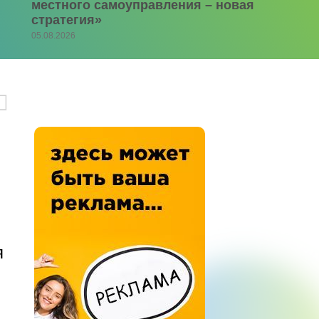
местного самоуправления – новая
стратегия»
05.08.2026
я