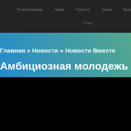
Телепрограмма
Эфир
Новости
Архив
Вид
О нас
Главная
»
Новости
»
Новости Вместе
Амбициозная молодежь