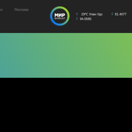
ео
Реклама
29℃ Улан-Удэ
81.4077
94.0585