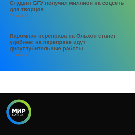
Студент БГУ получил миллион на соцсеть
для творцов
06.08.2026
Паромная переправа на Ольхон станет
удобнее: на переправе идут
дноуглубительные работы
06.08.2026