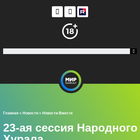
Главная
»
Новости
»
Новости Вместе
23-ая сессия Народного
Хурала