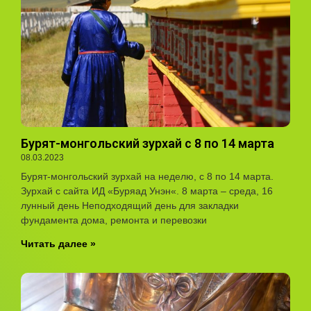
Бурят-монгольский зурхай с 8 по 14 марта
08.03.2023
Бурят-монгольский зурхай на неделю, с 8 по 14 марта.
Зурхай с сайта ИД «Буряад Унэн«. 8 марта – среда, 16
лунный день Неподходящий день для закладки
фундамента дома, ремонта и перевоз­ки
Читать далее »