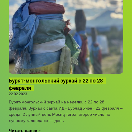
Бурят-монгольский зурхай с 22 по 28
февраля
22.02.2023
Бурят-монгольский зурхай на неделю, с 22 по 28
февраля. Зурхай с сайта ИД «Буряад Унэн» 22 февраля –
среда, 2 лунный день Месяц тигра, второе число по
лунному календарю — день
Читать далее »