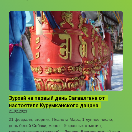
Зурхай на первый день Сагаалгана от
настоятеля Курумканского дацана
21.02.2023
21 февраля, вторник. Планета Марс, 1 лунное число,
день белой Собаки, мэнгэ – 9 красных отметин,
местоположение (hуудал) – Дерево. Благоприятный день