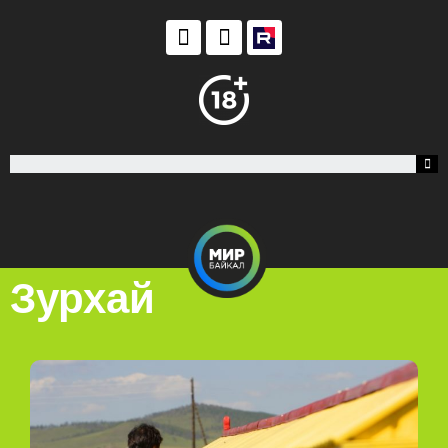
Зурхай