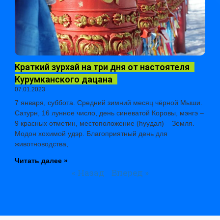
Краткий зурхай на три дня от настоятеля
Курумканского дацана
07.01.2023
7 января, суббота. Средний зимний месяц чёрной Мыши.
Сатурн, 16 лунное число, день синеватой Коровы, мэнгэ –
9 красных отметин, местоположение (hуудал) – Земля.
Модон хохимой удэр. Благоприятный день для
животноводства,
Читать далее »
« Назад
Вперед »