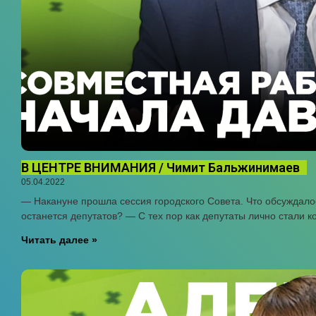
В ЦЕНТРЕ ВНИМАНИЯ / Чимит Бальжинимаев
05.04.2022
— Накануне прошла сессия городского Совета. Что обсуждалос
останется депутатов? — С тех пор как депутаты лично стали к
Читать далее »