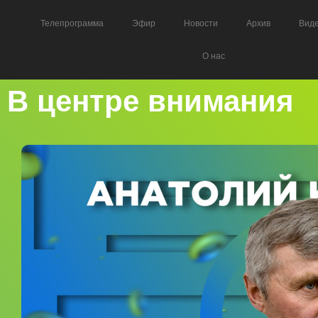
Телепрограмма
Эфир
Новости
Архив
Вид
О нас
В центре внимания