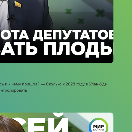
ь и к чему пришли? — Сколько к 2028 году в Улан-Удэ
онтролировать