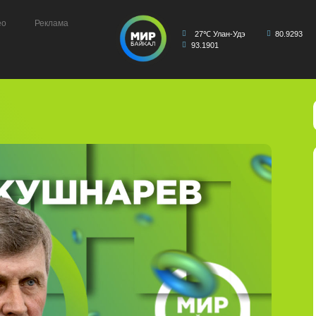
ео
Реклама
27℃ Улан-Удэ
80.9293
93.1901