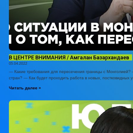
В ЦЕНТРЕ ВНИМАНИЯ / Амгалан Базархандаев
05.04.2022
— Какие требования для пересечения границы с Монголией? 
стран? — Как будет проходить работа в новых, постковидных 
Читать далее »