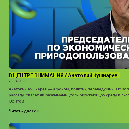
В ЦЕНТРЕ ВНИМАНИЯ / Анатолий Кушнарев
25.04.2022
Анатолий Кушнарёв — агроном, политик, телеведущий. Помог
рассаду, спасёт ли бездымный уголь окружающую среду и скол
Об этом
Читать далее »