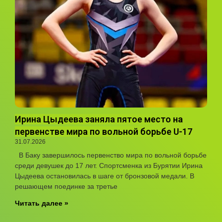
Ирина Цыдеева заняла пятое место на
первенстве мира по вольной борьбе U-17
31.07.2026
В Баку завершилось первенство мира по вольной борьбе
среди девушек до 17 лет. Спортсменка из Бурятии Ирина
Цыдеева остановилась в шаге от бронзовой медали. В
решающем поединке за третье
Читать далее »