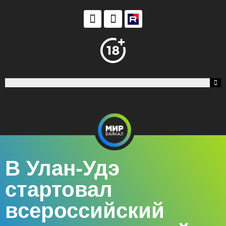
В Улан-Удэ
стартовал
всероссийский