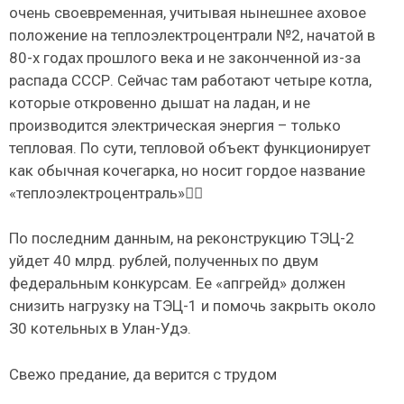
очень своевременная, учитывая нынешнее аховое
положение на теплоэлектроцентрали №2, начатой в
80-х годах прошлого века и не законченной из-за
распада СССР. Сейчас там работают четыре котла,
которые откровенно дышат на ладан, и не
производится электрическая энергия – только
тепловая. По сути, тепловой объект функционирует
как обычная кочегарка, но носит гордое название
«теплоэлектроцентраль»🤷‍♀️
По последним данным, на реконструкцию ТЭЦ-2
уйдет 40 млрд. рублей, полученных по двум
федеральным конкурсам. Ее «апгрейд» должен
снизить нaгpyзкy нa TЭЦ-1 и помочь закрыть oкoлo
З0 кoтeльныx в Улан-Удэ.
Свежо предание, да верится с трудом