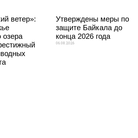
ий ветер»:
Утверждены меры по
жье
защите Байкала до
 озера
конца 2026 года
06.08.2026
рестижный
 водных
та