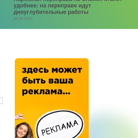
удобнее: на переправе идут
дноуглубительные работы
06.08.2026