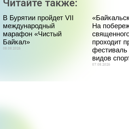
Читайте также:
В Бурятии пройдет VII
«Байкальск
международный
На побере
марафон «Чистый
священного
Байкал»
проходит п
08.08.2026
фестиваль
видов спор
07.08.2026