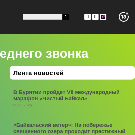
еднего звонка
Лента новостей
В Бурятии пройдет VII международный
марафон «Чистый Байкал»
08.08.2026
«Байкальский ветер»: На побережье
священного озера проходит престижный