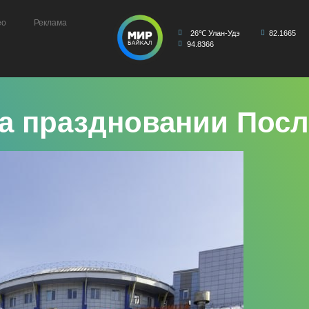
ео
Реклама
26℃ Улан-Удэ
82.1665
94.8366
а праздновании Посл