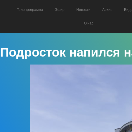
Телепрограмма
Эфир
Новости
Архив
Вид
О нас
Подросток напился н