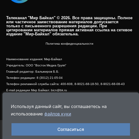
Телеканал "Мир Байкал" © 2026. Все права защищены. Полное
или частичное заимствование материалов допускается
только с письменного разрешения редакции. При
цитировании материалов прямая активная ссылка на сетевое
издание "Мир-Байкал" обязательна.​
Политика конфиденциальности
Наименование издания: Мир-Байкал
Учредитель: ООО "Восток Медиа Групп"
Главный редактор: Бальжиров Б.Б.
Телефон редакции: 8 (3012) 21-05-04
Телефон рекламной службы сайта: 400-608, 8-9021-68-18-50, 8-9021-68-08-43
E-mail редакции Мир Байкал: bicn@bk.ru
Свидетельство о регистрации СМИ ЭЛ № ФС 77 - 83390 от 07.06.2022, выдано
Роскомнадзором
Используя данный сайт, вы соглашаетесь на
Адрес редакции: 670000, г. Улан-Удэ, ул. Профсоюзная, дом 44, офис 1
использование
файлов куки
Согласиться
Программа
Эфир
Новости
Видео
Реклама
О нас