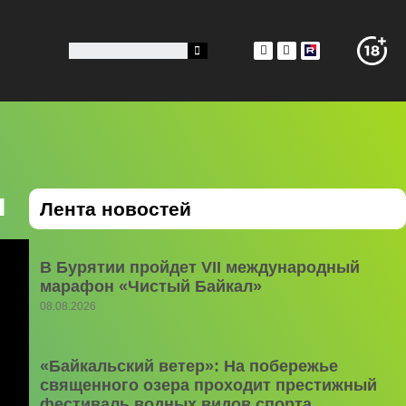
я
Лента новостей
В Бурятии пройдет VII международный
марафон «Чистый Байкал»
08.08.2026
«Байкальский ветер»: На побережье
священного озера проходит престижный
фестиваль водных видов спорта