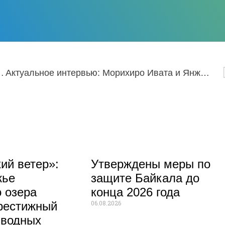
ях Маргарита Магомедова
Актуальное интервью: Морихиро Ивата и Янжима Васильева
ий ветер»:
Утверждены меры по
жье
защите Байкала до
 озера
конца 2026 года
06.08.2026
рестижный
 водных