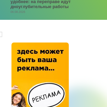
удобнее: на переправе идут
дноуглубительные работы
06.08.2026