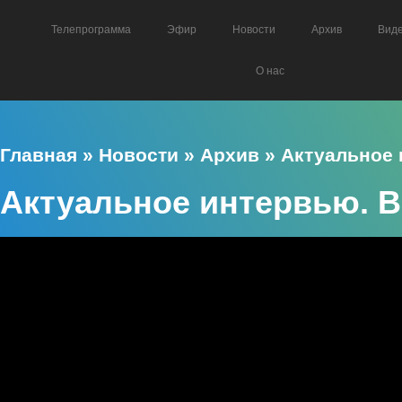
Телепрограмма
Эфир
Новости
Архив
Вид
О нас
Главная
»
Новости
»
Архив
»
Актуальное
Актуальное интервью. В