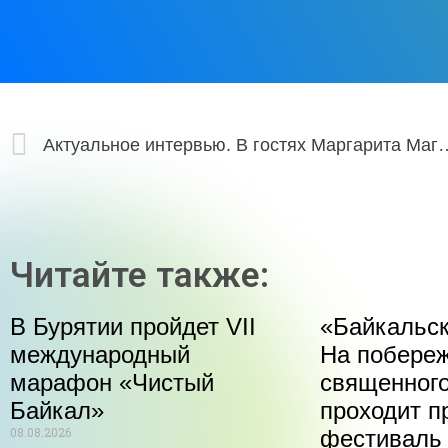
Актуальное интервью. В гост
Читайте также:
В Бурятии пройдет VII
«Байкальск
международный
На побере
марафон «Чистый
священного
Байкал»
проходит п
08.08.2026
фестиваль