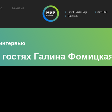
ео
Реклама
26℃ Улан-Удэ
82.1665
94.8366
 интервью
 гостях Галина Фомицка