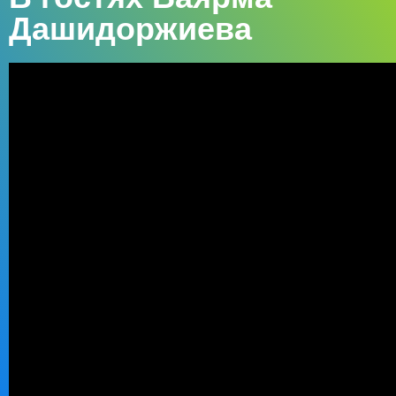
Дашидоржиева