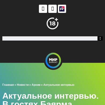
Главная
»
Новости
»
Архив
»
Актуальное интервью
Актуальное интервью.
В гостях Баярма