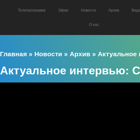
Телепрограмма
Эфир
Новости
Архив
Вид
О нас
Главная
»
Новости
»
Архив
»
Актуальное
Актуальное интервью: 