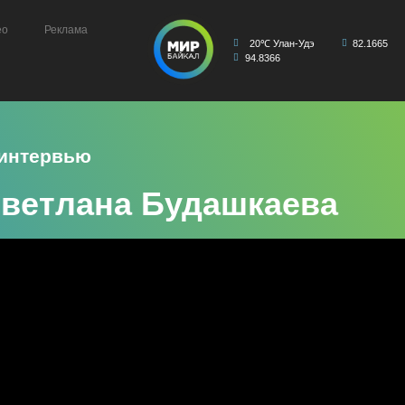
ео
Реклама
20℃ Улан-Удэ
82.1665
94.8366
 интервью
Светлана Будашкаева