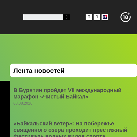
Лента новостей
В Бурятии пройдет VII международный
марафон «Чистый Байкал»
08.08.2026
«Байкальский ветер»: На побережье
священного озера проходит престижный
фестиваль водных видов спорта