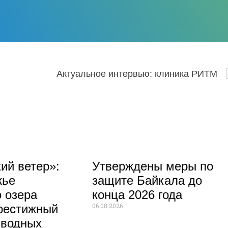
Актуальное интервью: клиника РИТМ
ий ветер»:
Утверждены меры по
жье
защите Байкала до
 озера
конца 2026 года
06.08.2026
рестижный
 водных