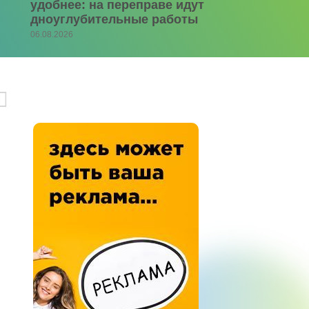
удобнее: на переправе идут
дноуглубительные работы
06.08.2026