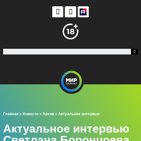
Главная
»
Новости
»
Архив
»
Актуальное интервью
Актуальное интервью
Светлана Боронцоева