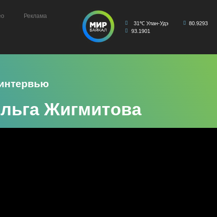
ео
Реклама
31℃ Улан-Удэ
80.9293
93.1901
 интервью
Ольга Жигмитова