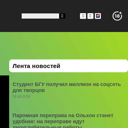
Лента новостей
Студент БГУ получил миллион на соцсеть
для творцов
06.08.2026
Паромная переправа на Ольхон станет
удобнее: на переправе идут
дноуглубительные работы