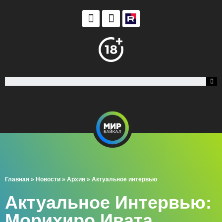
Главная
»
Новости
»
Архив
»
Актуальное интервью
Актуальное Интервью:
Морихиро Ивата