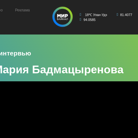
ео
Реклама
18℃ Улан-Удэ
81.4077
94.0585
 интервью
Мария Бадмацыренова