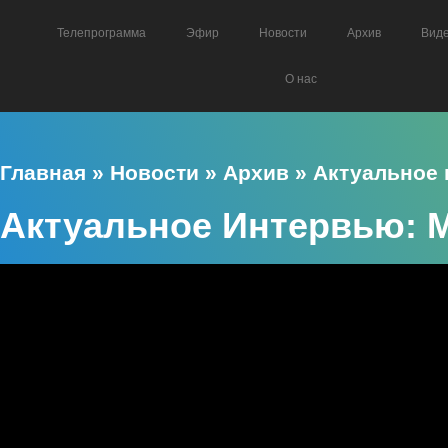
Телепрограмма
Эфир
Новости
Архив
Вид
О нас
Главная
»
Новости
»
Архив
»
Актуальное
Актуальное Интервью: 