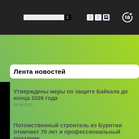
Лента новостей
Утверждены меры по защите Байкала до
конца 2026 года
06.08.2026
Потомственный строитель из Бурятии
отмечает 70 лет и профессиональный
праздник