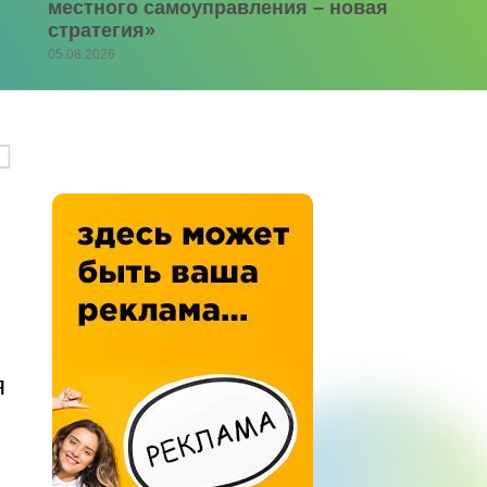
местного самоуправления – новая
стратегия»
05.08.2026
я