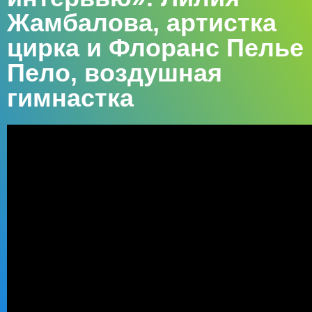
Жамбалова, артистка
цирка и Флоранс Пелье
Пело, воздушная
гимнастка