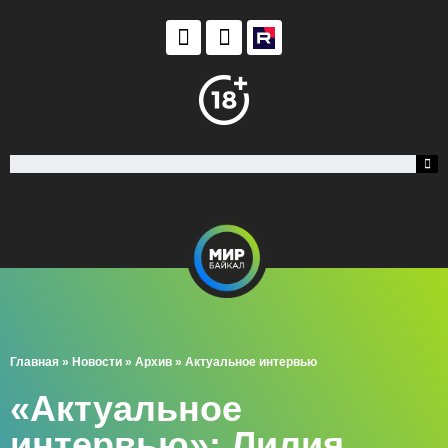
Главная
»
Новости
»
Архив
»
Актуальное интервью
«Актуальное
интервью»: Лилия