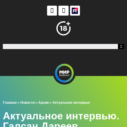
Главная
»
Новости
»
Архив
»
Актуальное интервью
Актуальное интервью.
Галсан Дареев