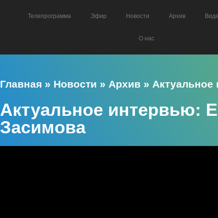
Телепрограмма
Эфир
Новости
Архив
Вид
О нас
Главная
»
Новости
»
Архив
»
Актуальное
Актуальное интервью: 
Засимова