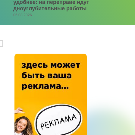
удобнее: на переправе идут
дноуглубительные работы
06.08.2026