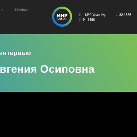
ео
Реклама
13℃ Улан-Удэ
82.1665
94.8366
 интервью
Евгения Осиповна