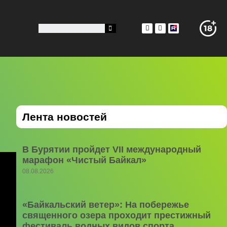
Лента новостей
В Бурятии пройдет VII международный
марафон «Чистый Байкал»
08.08.2026
«Байкальский ветер»: На побережье
священного озера проходит престижный
фестиваль водных видов спорта