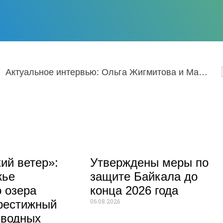
Актуальное интервью: Ольга Жигмитова и Майя Балашова
ий ветер»:
Утверждены меры по
жье
защите Байкала до
 озера
конца 2026 года
06.08.2026
рестижный
 водных