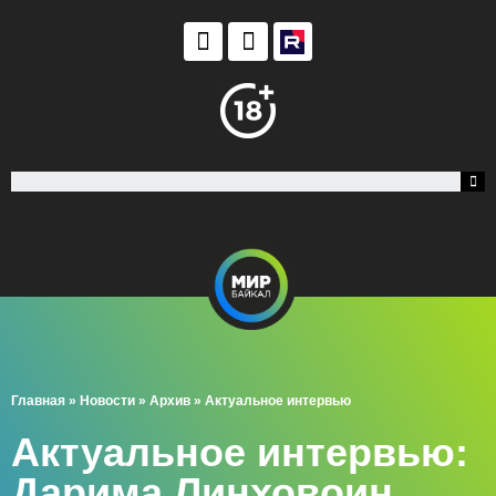
Главная
»
Новости
»
Архив
»
Актуальное интервью
Актуальное интервью:
Дарима Линховоин