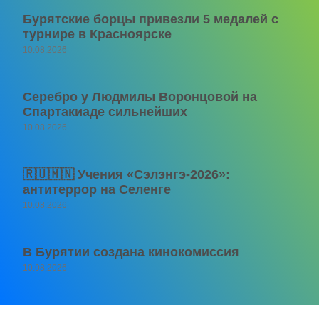
Бурятские борцы привезли 5 медалей с
турнире в Красноярске
10.08.2026
Серебро у Людмилы Воронцовой на
Спартакиаде сильнейших
10.08.2026
🇷🇺🇲🇳 Учения «Сэлэнгэ-2026»:
антитеррор на Селенге
10.08.2026
В Бурятии создана кинокомиссия
10.08.2026