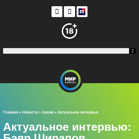
Главная
»
Новости
»
Архив
»
Актуальное интервью
Актуальное интервью:
Баяр Ширапов