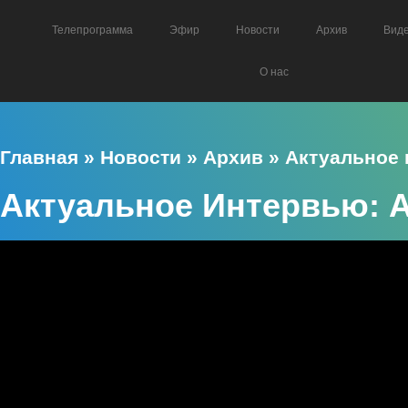
Телепрограмма
Эфир
Новости
Архив
Вид
О нас
Главная
»
Новости
»
Архив
»
Актуальное
Актуальное Интервью: 