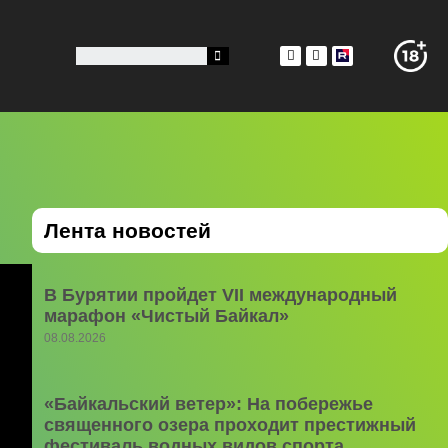
Лента новостей
В Бурятии пройдет VII международный
марафон «Чистый Байкал»
08.08.2026
«Байкальский ветер»: На побережье
священного озера проходит престижный
фестиваль водных видов спорта