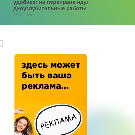
удобнее: на переправе идут
дноуглубительные работы
06.08.2026