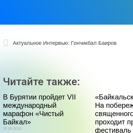
Актуальное Интервью: Гончикбал Баиров
Читайте также:
В Бурятии пройдет VII
«Байкальск
международный
На побере
марафон «Чистый
священного
Байкал»
проходит п
08.08.2026
фестиваль