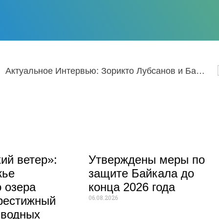
Актуальное Интервью: Зорикто Лубсанов и Бадма Жигжитов
ий ветер»:
Утверждены меры по
жье
защите Байкала до
 озера
конца 2026 года
06.08.2026
рестижный
 водных