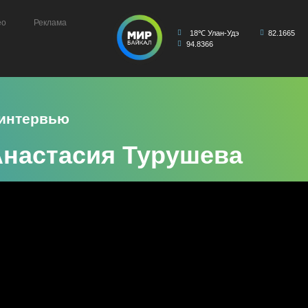
ео
Реклама
18℃ Улан-Удэ
82.1665
94.8366
 интервью
Анастасия Турушева