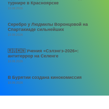
турнире в Красноярске
10.08.2026
Серебро у Людмилы Воронцовой на
Спартакиаде сильнейших
10.08.2026
🇷🇺🇲🇳 Учения «Сэлэнгэ-2026»:
антитеррор на Селенге
10.08.2026
В Бурятии создана кинокомиссия
10.08.2026